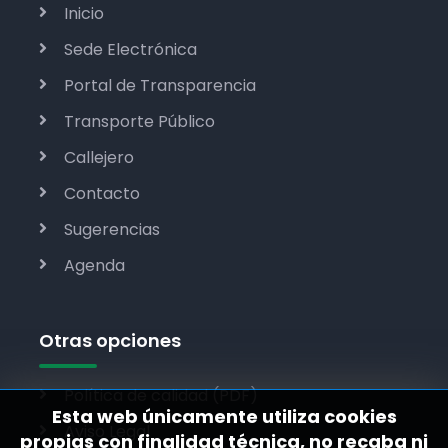
Inicio
Sede Electrónica
Portal de Transparencia
Transporte Público
Callejero
Contacto
Sugerencias
Agenda
Otras opciones
Política de calidad (PDF)
Esta web únicamente utiliza cookies
Aviso Legal
propias con finalidad técnica, no recaba ni